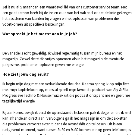
Jef is nu al 5 maanden een waardevol lid van ons customer service team. Met
een goed tempo heeft hij de ins en outs van het vak snel onder de knie gekregen:
het assisteren van klanten bij vragen en het oplossen van problemen die
voortkomen uit specifieke bestellingen.
Wat spreekt je het meest aan in je job?
De variatie is echt geweldig. Ik wissel regelmatig tussen mijn bureau en het
magazijn. Zowel de telefoontjes opnemen als in het magazijn de eventuele
pakjes met problemen oplossen geven me energie.
Hoe ziet jouw dag eruit?
Ik begin mijn dag met een verkwikkende douche. Daarna spring ik op mijn fiets
met mijn koptelefoon op, meestal speelt mijn favoriete podcast van Aly & Fila.
Progressieve Techno & House muziek uit die podcast ontspant me en geeft me
tegelijkertijd energie.
Bij aankomst bekijk ik eerst de openstaande tickets en pak ik degenen die ik snel
kan afhandelen direct aan. Vervolgens ga ik het magazijn in om de pakketten
die problemen veroorzaakten tijdens de avondshift op te lossen. Dit is een
rustgevend moment, want tussen 8u30 en 9u30 komen er nog geen telefoontjes