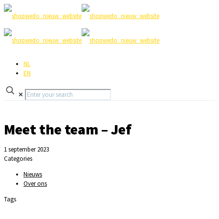
NL
EN
✕
Meet the team – Jef
1 september 2023
Categories
Nieuws
Over ons
Tags