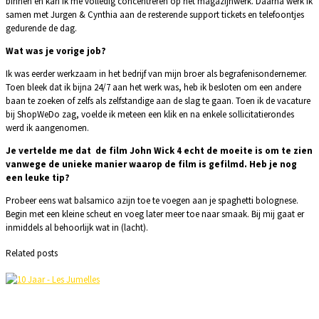
binnen en kan ik me volledi
g concentreren op het magazijnwerk. Daarna werk ik
samen met Jurgen & Cynthia aan de resterende support tickets en telefoontjes
gedurende de dag.
Wat was je vorige job?
Ik was eerder werkzaam in het bedrijf van mijn broer als begrafenisondernemer.
Toen bleek dat ik bijna 24/7 aan het werk was, heb ik besloten om een andere
baan te zoeken of zelfs als zelfstandige aan de slag te gaan. Toen ik de vacature
bij ShopWeDo zag, voelde ik meteen een klik en na enkele sollicitatierondes
werd ik aangenomen.
Je vertelde me dat de film John Wick 4 echt de moeite is om te zien
vanwege de unieke manier waarop de film is gefilmd. Heb je nog
een leuke tip?
Probeer eens wat balsamico azijn toe te voegen aan je spaghetti bolognese.
Begin met een kleine scheut en voeg later meer toe naar smaak. Bij mij gaat er
inmiddels al behoorlijk wat in (lacht).
Related posts