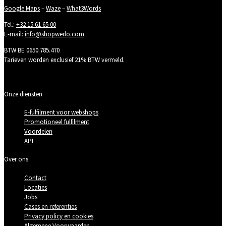
Google Maps
–
Waze
–
What3Words
Tel.:
+32 15 61 65 00
E-mail:
info@shopwedo.com
BTW BE 0650.785.470
Tarieven worden exclusief 21% BTW vermeld.
Onze diensten
E-fulfilment voor webshops
Promotioneel fulfilment
Voordelen
API
Over ons
Contact
Locaties
Jobs
Cases en referenties
Privacy policy en cookies
Algemene Voorwaarden